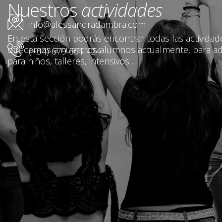
Nuestros
actividades
info@alessandradambra.com
En esta sección podrás encontrar todas las activida
ofrecemos a nuestros alumnos actualmente, para ad
(+34) 679 661 424
para niños, talleres, intensivos…