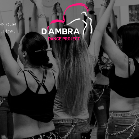
des que
ultos,