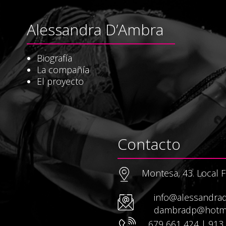
Alessandra D’Ambra
Biografía
La compañía
El proyecto
Contacto
Montesa, 43. Local F
info@alessandra
dambradp@hotma
679 661 424 | 913