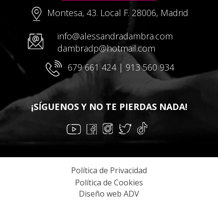
Montesa, 43. Local F. 28006, Madrid
info@alessandradambra.com
dambradp@hotmail.com
679 661 424 | 913 560 934
¡SÍGUENOS Y NO TE PIERDAS NADA!
Política de Privacidad
Política de Cookies
Diseño web ADV