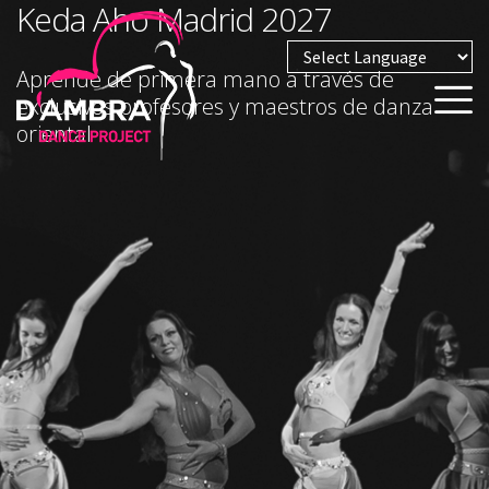
Keda Aho Madrid 2027
Aprende de primera mano a través de
Powered by
exclusivos profesores y maestros de danza
oriental