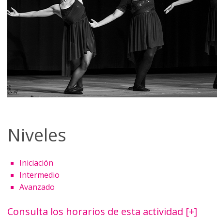
Niveles
Iniciación
Intermedio
Avanzado
Consulta los horarios de esta actividad [+]