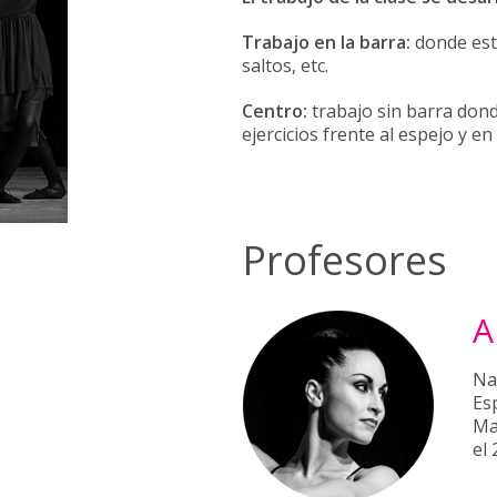
Trabajo en la barra:
donde estu
saltos, etc.
Centro:
trabajo sin barra dond
ejercicios frente al espejo y en
Profesores
A
Na
Es
Ma
el