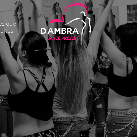
des que
ultos,