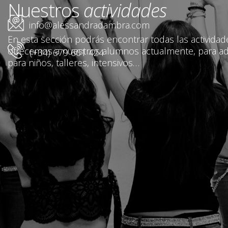
Nuestros
actividades
info@alessandradambra.com
En esta sección podrás encontrar todas las activida
ofrecemos a nuestros alumnos actualmente, para ad
(+34) 679 661 424
para niños, talleres, intensivos…