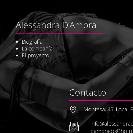
Alessandra D’Ambra
Biografía
La compañía
El proyecto
Contacto
Montesa, 43. Local F
info@alessandra
dambradp@hotma