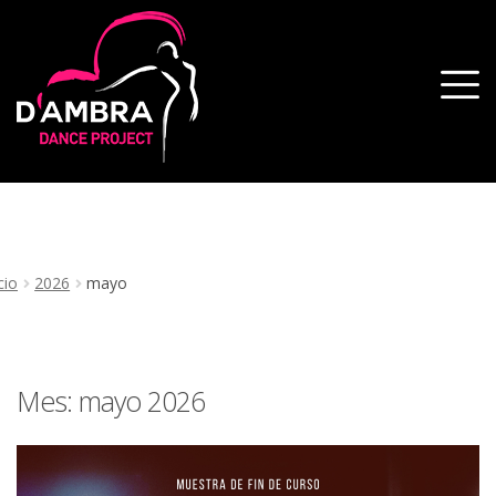
cio
2026
mayo
Mes:
mayo 2026